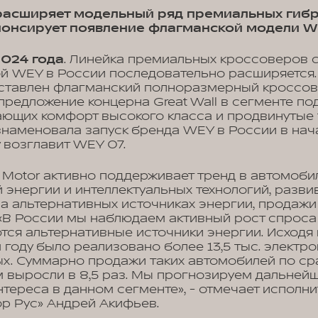
r расширяет модельный ряд премиальных гиб
нонсирует появление флагманской модели WE
2024 года
. Линейка премиальных кроссоверов 
ой WEY в России последовательно расширяется
дставлен флагманский полноразмерный кроссов
предложение концерна Great Wall в сегменте п
ющих комфорт высокого класса и продвинутые 
аменовала запуск бренда WEY в России в нача
у возглавит WEY 07.
l Motor активно поддерживает тренд в автомоб
 энергии и интеллектуальных технологий, разв
а альтернативных источниках энергии, продажи
 «В России мы наблюдаем активный рост спроса 
тся альтернативные источники энергии. Исходя 
 году было реализовано более 13,5 тыс. электр
ых. Суммарно продажи таких автомобилей по с
 выросли в 8,5 раз. Мы прогнозируем дальней
нтереса в данном сегменте», - отмечает исполн
р Рус» Андрей Акифьев.