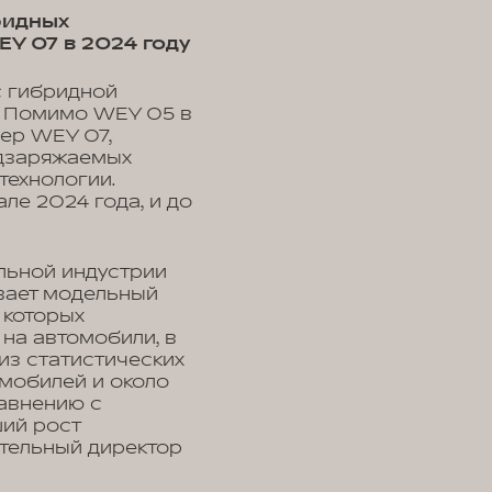
ридных
Y 07 в 2024 году
с гибридной
. Помимо WEY 05 в
ер WEY 07,
одзаряжаемых
технологии.
ле 2024 года, и до
ильной индустрии
ивает модельный
 которых
на автомобили, в
из статистических
омобилей и около
равнению с
ший рост
ительный директор