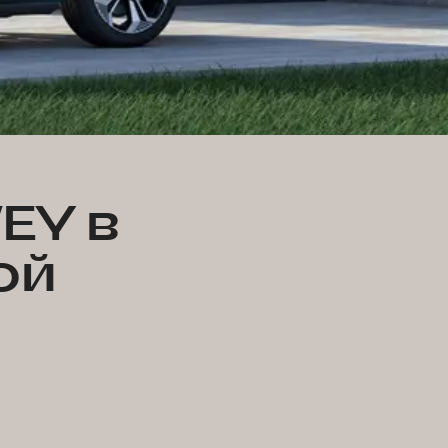
EY в
ой