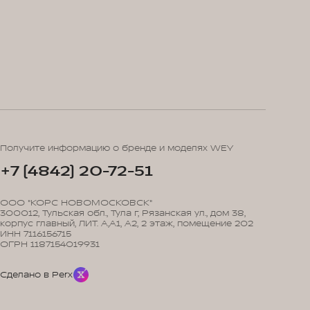
Получите информацию о бренде и моделях WEY
+7 (4842) 20-72-51
ООО "КОРС НОВОМОСКОВСК"
300012, Тульская обл., Тула г, Рязанская ул., дом 38,
корпус главный, ЛИТ. А,А1, А2, 2 этаж, помещение 202
ИНН 7116156715
ОГРН 1187154019931
Сделано в Perx