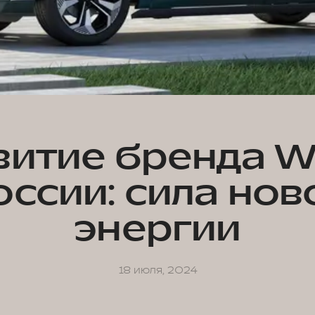
витие бренда W
оссии: сила нов
энергии
18 июля, 2024