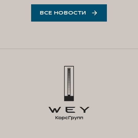
ВСЕ НОВОСТИ
КорсГрупп