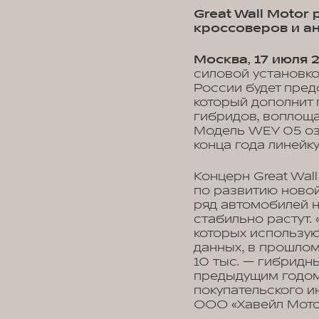
Great Wall Moto
кроссоверов и а
Москва, 17 июля 
силовой установк
России будет пре
который дополнит 
гибридов, воплоща
Модель WEY 05 озн
конца года линейк
Концерн Great Wal
по развитию новой
ряд автомобилей н
стабильно растут.
которых использую
данных, в прошлом
10 тыс. — гибридн
предыдущим годом
покупательского и
ООО «Хавейл Мото