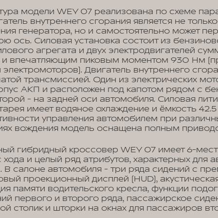
тура модели WEY 07 реализована по схеме пар
игатель внутреннего сгорания является не тольк
ния генератора, но и самостоятельно может пе
ю ось. Силовая установка состоит из бензиново
лового агрегата и двух электродвигателей су
с. и впечатляющим пиковым моментом 930 Нм (
и электромоторов). Двигатель внутреннего сгора
чатой трансмиссией. Один из электрических мо
рпус АКП и расположен под капотом рядом с б
торой - на задней оси автомобиля. Силовая лит
тарея имеет водяное охлаждение и ёмкость 42.5 
ивности управления автомобилем при различн
риях вождения модель оснащена полным привод
ный гибридный кроссовер WEY 07 имеет 6-мест
хода и целый ряд атрибутов, характерных для 
 В салоне автомобиля - три ряда сидений с пр
овый проекционный дисплей (HUD), акустическая
ия памяти водительского кресла, функции подог
ий первого и второго ряда, пассажирское сиде
идной столик и шторки на окнах для пассажиров вт