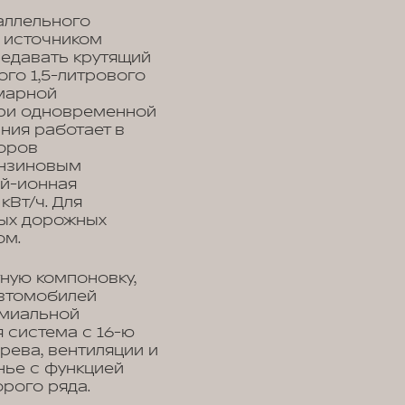
аллельного
о источником
редавать крутящий
го 1,5-литрового
ммарной
при одновременной
ния работает в
торов
ензиновым
ий-ионная
кВт/ч. Для
ых дорожных
ом.
ную компоновку,
автомобилей
емиальной
 система с 16-ю
рева, вентиляции и
нье с функцией
орого ряда.