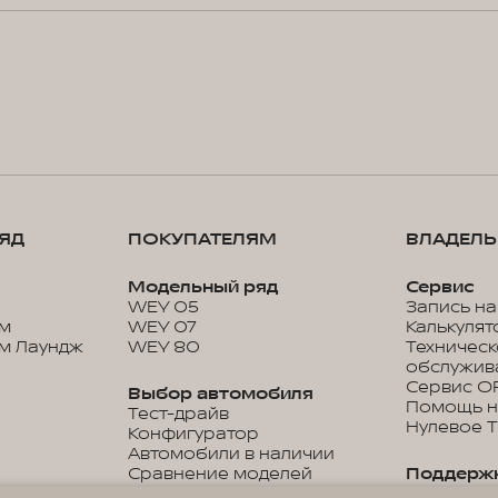
ЯД
ПОКУПАТЕЛЯМ
ВЛАДЕЛ
Модельный ряд
Сервис
WEY 05
Запись на
м
WEY 07
Калькулят
м Лаундж
WEY 80
Техничес
обслужив
Сервис O
Выбор автомобиля
Помощь н
Тест-драйв
Нулевое 
Конфигуратор
Автомобили в наличии
Сравнение моделей
Поддерж
Прайс-листы и каталоги
Гарантия