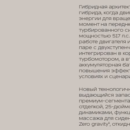
Гибридная архитек
гибрида, когда дв
энергии для враще
момент на передню
турбированного си
мощностью 517 л.
работе двигателя 
паре с двухступен
интегрирован в ко
турбомотором, а в
аккумуляторная ба
повышения эффект
условиях и сцена
Новый технологич
выдающийся запас 
премиум-сегмента.
отделкой, 25-дюйм
динамиками, функц
массажа для сиден
Zero gravity¹, отк