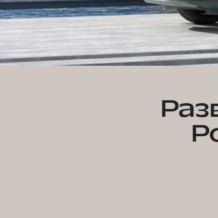
Раз
Р