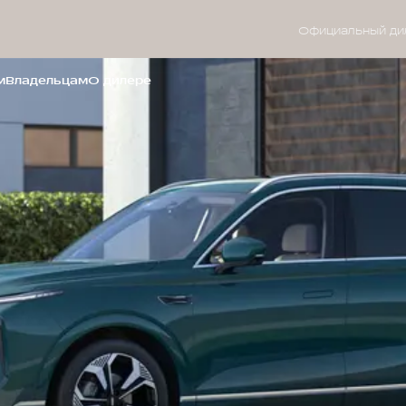
Официальный ди
м
Владельцам
О дилере