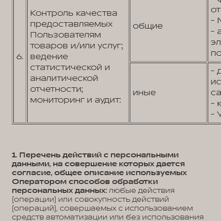
от
Контроль качества
- 
предоставляемых
общие
- 
Пользователям
э
товаров и/или услуг;
по
6.
ведение
статистической и
- 
аналитической
и
отчетности;
иные
са
мониторинг и аудит:
- 
- 
1. Перечень действий с персональными
данными, на совершение которых дается
согласие, общее описание используемых
Оператором способов обработки
персональных данных:
любые действия
(операции) или совокупность действий
(операций), совершаемых с использованием
средств автоматизации или без использования