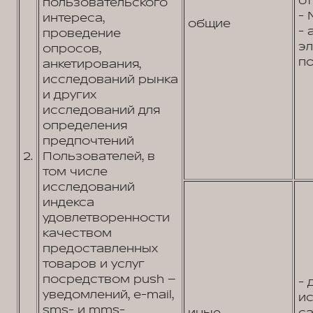
от
пользовательского
- 
интереса,
общие
- 
проведение
э
опросов,
по
анкетирования,
исследований рынка
и других
исследований для
определения
предпочтений
2.
Пользователей, в
том числе
исследований
индекса
удовлетворенности
качеством
предоставленных
товаров и услуг
посредством push –
- 
уведомлений, e-mail,
и
sms- и mms-