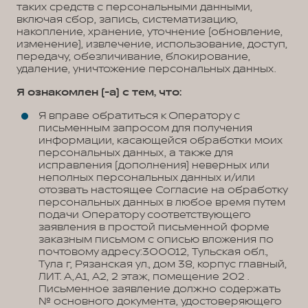
таких средств с персональными данными,
включая сбор, запись, систематизацию,
накопление, хранение, уточнение (обновление,
изменение), извлечение, использование, доступ,
передачу, обезличивание, блокирование,
удаление, уничтожение персональных данных.
Я ознакомлен (-а) с тем, что:
Я вправе обратиться к Оператору с
письменным запросом для получения
информации, касающейся обработки моих
персональных данных, а также для
исправления (дополнения) неверных или
неполных персональных данных и/или
отозвать настоящее Согласие на обработку
персональных данных в любое время путем
подачи Оператору соответствующего
заявления в простой письменной форме
заказным письмом с описью вложения по
почтовому адресу:300012, Тульская обл.,
Тула г, Рязанская ул., дом 38, корпус главный,
ЛИТ. А,А1, А2, 2 этаж, помещение 202 .
Письменное заявление должно содержать
№ основного документа, удостоверяющего