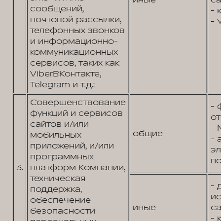
иные
са
сообщений,
- 
почтовой рассылки,
- 
телефонных звонков
и информационно-
коммуникационных
сервисов, таких как
ViberВКонтакте,
Telegram и т.д.:
Совершенствование
- 
функций и сервисов
от
сайтов и/или
- 
общие
мобильных
- 
приложений, и/или
э
программных
по
3.
платформ Компании,
техническая
- 
поддержка,
и
обеспечение
иные
са
безопасности
- 