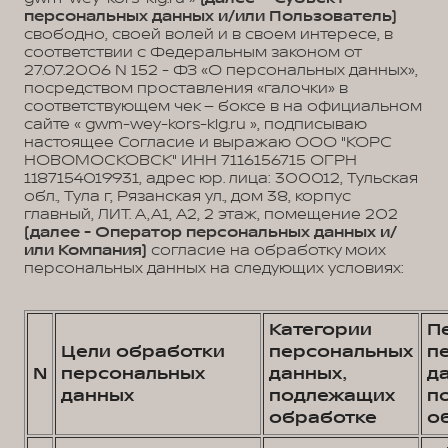
персональных данных и/или Пользователь)
свободно, своей волей и в своем интересе, в
соответствии с Федеральным законом от
27.07.2006 N 152 - ФЗ «О персональных данных»,
посредством проставления «галочки» в
соответствующем чек – боксе в на официальном
сайте « gwm-wey-kors-klg.ru », подписываю
настоящее Согласие и выражаю ООО "КОРС
НОВОМОСКОВСК" ИНН 7116156715 ОГРН
1187154019931, адрес юр. лица: 300012, Тульская
обл., Тула г, Рязанская ул., дом 38, корпус
главный, ЛИТ. А,А1, А2, 2 этаж, помещение 202
(далее - Оператор персональных данных и/
или Компания)
согласие на обработку моих
персональных данных на следующих условиях:
Категории
П
Цели обработки
персональных
п
N
персональных
данных,
д
данных
подлежащих
п
обработке
о