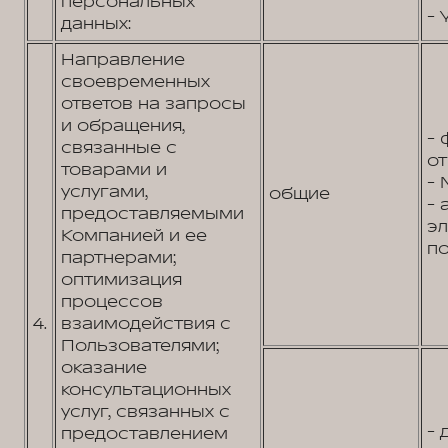
персональных
- 
данных:
Направление
своевременных
ответов на запросы
и обращения,
- 
связанные с
от
товарами и
- 
услугами,
общие
- 
предоставляемыми
э
Компанией и ее
по
партнерами;
оптимизация
процессов
4.
взаимодействия с
Пользователями;
оказание
консультационных
услуг, связанных с
- 
предоставлением