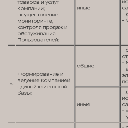
и
товаров и услуг
иные
са
Компании;
- 
осуществление
- 
мониторинга,
контроля продаж и
обслуживания
Пользователей:
- 
от
- 
общие
- 
Формирование и
э
ведение Компанией
по
5.
единой клиентской
- 
базы:
и
иные
са
- 
- 
- 